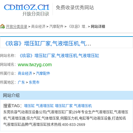
免费收录优秀网站
开放分类目录
>
商业经济
>
汽摩配件
>
《玖容》增..
> 网站详细
《玖容》增压缸厂家,气液增压机,气液增压缸
《玖容》增压缸厂家,气液增压机,气液增压缸
网站名称：
www.twzyg.com
网站域名：
所属行业：
商业经济
>
汽摩配件
所属地区：
广东
>
东莞市
网站介绍
搜索TAG：
增压缸
气液增压缸
增压缸厂家
气液增压机
东莞玖容气动液压设备公司(气液增压缸厂家)29年专业生产气液增压缸,气液增压
机,气液增压器,倍力气缸,气体增压泵,伺服压力机,电缸等气动液压设备,打造知名
气液增压缸品牌!气液增压缸技术热线:400-833-2669