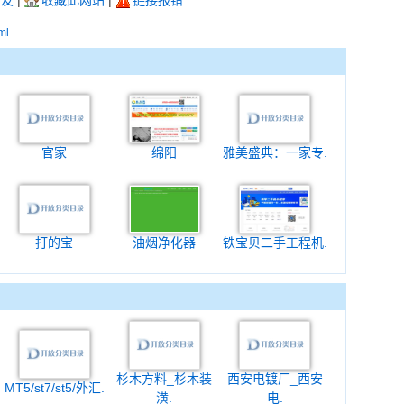
朋友
|
收藏此网站
|
链接报错
ml
官家
绵阳
雅美盛典：一家专.
打的宝
油烟净化器
铁宝贝二手工程机.
杉木方料_杉木装
西安电镀厂_西安
MT5/st7/st5/外汇.
潢.
电.