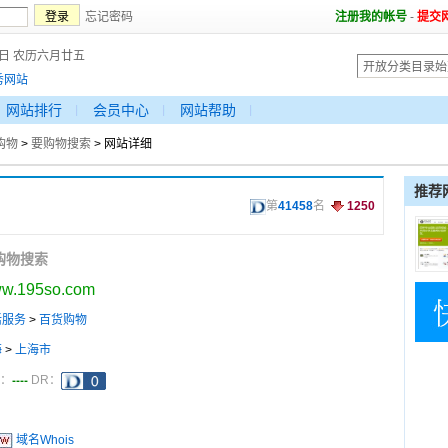
忘记密码
注册我的帐号
-
提交
7日 农历六月廿五
秀网站
网站排行
会员中心
网站帮助
购物
>
要购物搜索
> 网站详细
推荐
第
41458
名
1250
购物搜索
w.195so.com
活服务
>
百货购物
海
>
上海市
----
a：
DR：
域名Whois