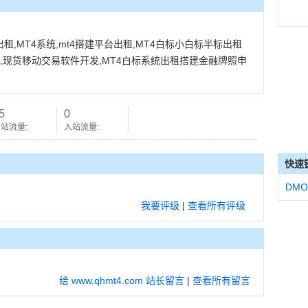
统搭建出租,MT4系统,mt4搭建平台出租,MT4白标小白标半标出租
用,现货移动交易软件开发,MT4白标系统出租搭建金融牌照申
5
0
站流量:
入站流量:
快速
DMO
我要评级
|
查看所有评级
给 www.qhmt4.com 站长留言
|
查看所有留言