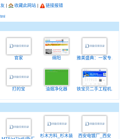
朋友
|
收藏此网站
|
链接报错
html
官家
绵阳
雅美盛典：一家专.
打的宝
油烟净化器
铁宝贝二手工程机.
杉木方料_杉木装
西安电镀厂_西安
MT5/st7/st5/外汇.