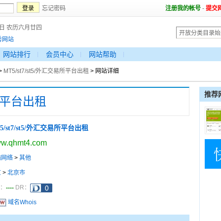
忘记密码
注册我的帐号
-
提交
6日 农历六月廿四
秀网站
网站排行
会员中心
网站帮助
>
MT5/st7/st5/外汇交易所平台出租
> 网站详细
推荐
易所平台出租
5/st7/st5/外汇交易所平台出租
w.qhmt4.com
脑网络
>
其他
京
>
北京市
----
a：
DR：
域名Whois