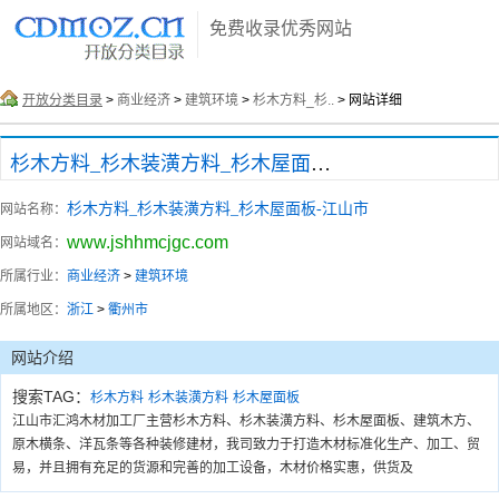
免费收录优秀网站
开放分类目录
>
商业经济
>
建筑环境
>
杉木方料_杉..
> 网站详细
杉木方料_杉木装潢方料_杉木屋面板-江山市
杉木方料_杉木装潢方料_杉木屋面板-江山市
网站名称：
www.jshhmcjgc.com
网站域名：
所属行业：
商业经济
>
建筑环境
所属地区：
浙江
>
衢州市
网站介绍
搜索TAG：
杉木方料
杉木装潢方料
杉木屋面板
江山市汇鸿木材加工厂主营杉木方料、杉木装潢方料、杉木屋面板、建筑木方、
原木横条、洋瓦条等各种装修建材，我司致力于打造木材标准化生产、加工、贸
易，并且拥有充足的货源和完善的加工设备，木材价格实惠，供货及