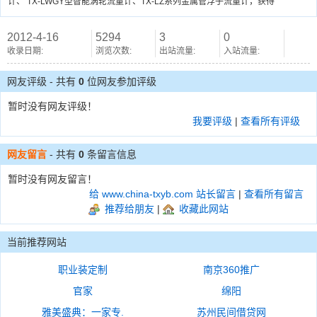
计、 TX-LWGY型智能涡轮流量计、TX-LZ系列金属管浮子流量计，获得
2012-4-16
5294
3
0
收录日期:
浏览次数:
出站流量:
入站流量:
网友评级 - 共有
0
位网友参加评级
暂时没有网友评级！
我要评级
|
查看所有评级
网友留言
- 共有
0
条留言信息
暂时没有网友留言！
给 www.china-txyb.com 站长留言
|
查看所有留言
推荐给朋友
|
收藏此网站
当前推荐网站
职业装定制
南京360推广
官家
绵阳
雅美盛典：一家专.
苏州民间借贷网