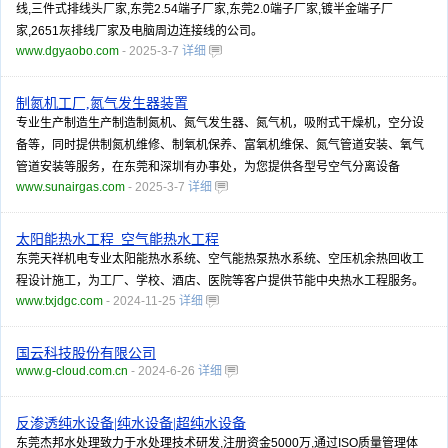
线,三件式排线头厂家,东莞2.54端子厂家,东莞2.0端子厂家,镀半金端子厂
家,2651灰排线厂家及电脑周边连接线的公司。
www.dgyaobo.com
- 2025-3-7
详细
制氮机工厂,氮气发生器装置
专业生产制造生产制造制氮机、氮气发生器、氮气机，吸附式干燥机，空分设
备等，同时提供制氮机维修、制氧机保养、富氧机维保、氮气管道安装、氧气
管道安装等服务，在东莞和深圳有办事处，为您提供各型号空气分离设备
www.sunairgas.com
- 2025-3-7
详细
太阳能热水工程_空气能热水工程
东莞天祥机电专业太阳能热水系统、空气能热泵热水系统、空压机余热回收工
程设计施工，为工厂、学校、酒店、医院等客户提供节能中央热水工程服务。
www.txjdgc.com
- 2024-11-25
详细
国云科技股份有限公司
www.g-cloud.com.cn
- 2024-6-26
详细
反渗透纯水设备|纯水设备|超纯水设备
东莞杰邦水处理致力于水处理技术研发,注册资金5000万,通过ISO质量管理体