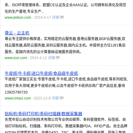
系、ISO环境管理体系、欧盟CE认证及企业AAA认证。公司拥有标准化及规范
化的生产基地,专业生产...
www.jiebon.com
- 2024-4-17
详细
尊云 - 云主机
尊云专注提供价格厚道，实用稳定的云服务器,香港云服务器,BGP云服务器,双
线云服务器,高防云服务器,深圳云服务器,国内云主机。并提供全方位1对1售后
服务，是国内领先的云计算基础设施服务提供商。
www.zun.com
- 2024-4-12
详细
牛皮纸|牛卡纸|进口牛皮纸|食品级牛皮纸
牛皮纸厂家伽立实业:专营牛皮纸,牛卡纸,进口牛皮纸,食品级牛皮纸,等系列纸张,
应用于各大领域,更多牛皮纸价格,以及牛皮纸牛卡纸供应商厂家产品信息,垂询
13925795720
www.cnnpz.com
- 2023-12-8
详细
贴标机|条码打印机|条码扫描器|数据采集器
东莞市宏山自动识别技术有限公司专业供应碳带、条码管理软件、标签纸、自
动打印贴标机、扫描器、条码打印机、数据采集器PDA、RFID产品。自主品牌
AITGM,代理霍尼韦尔、佐藤SATO、TSC、新大陆、得利捷品牌，是珠三角地