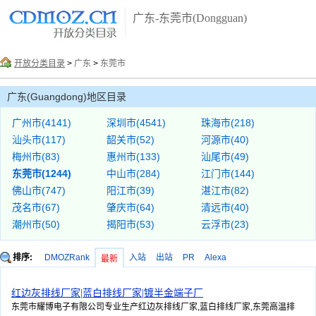
广东-东莞市(Dongguan)
开放分类目录
>
广东
>
东莞市
广东(Guangdong)地区目录
广州市(4141)
深圳市(4541)
珠海市(218)
汕头市(117)
韶关市(52)
河源市(40)
梅州市(83)
惠州市(133)
汕尾市(49)
东莞市(1244)
中山市(284)
江门市(144)
佛山市(747)
阳江市(39)
湛江市(82)
茂名市(67)
肇庆市(64)
清远市(40)
潮州市(50)
揭阳市(53)
云浮市(23)
排序:
DMOZRank
入站
出站
PR
Alexa
最新
红边灰排线厂家|蓝白排线厂家|镀半金端子厂
东莞市耀博电子有限公司专业生产红边灰排线厂家,蓝白排线厂家,东莞高温排