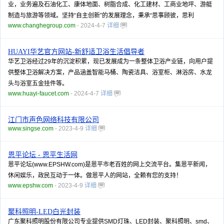
业，业务遍及石油化工、康体地面、树脂合成、化工建材、工商业地坪、游艇
制造与旅游等领域。坚持“自主创新”的发展理念，秉承“思事顾彼，思利
www.changhegroup.com
- 2024-4-7
详细
HUAYI华艺官方网站-新舒适卫浴生活倡导者
华艺卫浴经过29年的沉淀积累，现已发展成为一条整体卫浴产业链，向用户提
供整体卫浴解决方案，产品涵盖智能马桶、陶瓷洁具、浴室柜、淋浴房、水龙
头与浴室五金挂件等。
www.huayi-faucet.com
- 2024-4-7
详细
江门市声色网络科技有限公司
www.singse.com
- 2023-4-9
详细
恩平论坛 - 恩平生活网
恩平论坛(www.EPSHW.com)是恩平市老百姓的网上交流平台。集恩平新闻，
休闲娱乐，政民互动于一体。做恩平人的网站，全赖有您的支持！
www.epshw.com
- 2023-4-9
详细
聚科照明-LED白光封装
广东聚科照明股份有限公司专业提供SMD灯珠、LED封装、聚科照明、smd、