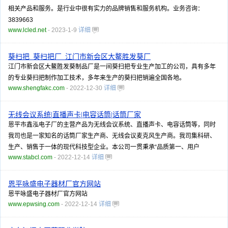
相关产品和服务。是行业中很有实力的品牌销售和服务机构。业务咨询：
3839663
www.lcled.net
- 2023-1-9
详细
葵扫把_葵扫把厂_江门市新会区大鳌胜发葵厂
江门市新会区大鳌胜发葵制品厂是一间葵扫把专业生产加工的公司，具有多年
的专业葵扫把制作加工技术，多年来生产的葵扫把销遍全国各地。
www.shengfakc.com
- 2022-12-30
详细
无线会议系统|直播声卡|电容话筒|话筒厂家
恩平市鑫泓电子厂的主营产品为无线会议系统、直播声卡、电容话筒等，同时
我司也是一家知名的话筒厂家生产商、无线会议麦克风生产商。我司集科研、
生产、销售于一体的现代科技型企业。本公司一贯秉承“品质第一、用户
www.stabcl.com
- 2022-12-14
详细
恩平咏盛电子器材厂官方网站
恩平咏盛电子器材厂官方网站
www.epwsing.com
- 2022-12-14
详细