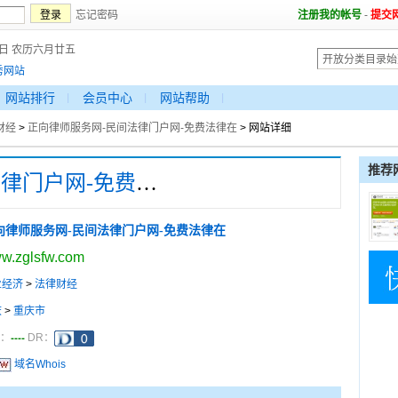
忘记密码
注册我的帐号
-
提交
7日 农历六月廿五
秀网站
网站排行
会员中心
网站帮助
财经
>
正向律师服务网-民间法律门户网-免费法律在
> 网站详细
推荐
正向律师服务网-民间法律门户网-免费法律在
向律师服务网-民间法律门户网-免费法律在
w.zglsfw.com
业经济
>
法律财经
庆
>
重庆市
----
a：
DR：
域名Whois