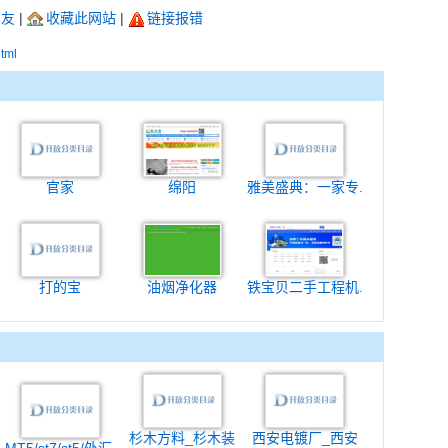
朋友
|
收藏此网站
|
链接报错
html
官家
绵阳
雅美盛典：一家专.
打的宝
油烟净化器
铁宝贝二手工程机.
杉木方料_杉木装
西安电镀厂_西安