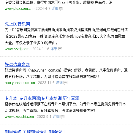
专委会副会长单位，赢得中国木门行业十强企业、质量领 先品牌、消
www.plux.com.cn
- 2024-4-7
详细
先上DJ音乐网
先上DJ音乐网提供高品质dj舞曲,dj歌曲,dj串烧,dj慢摇舞曲,劲爆dj,车载dj在线试
听,2023最火DJ免费下载,资源库音乐盒,在线mp3宝藏音乐DJ大全库,舞曲歌曲
大全，不仅收录了众多DJ的舞曲。
www.zzzdj.com
- 2024-1-16
详细
好运势算命网
好运势算命网（hao.yunshi.com.cn）提供：解梦、老黄历、八字免费算命，通
过五行分析，八字精批，为您打造免费在线算命最准的网站！
hao.yunshi.com.cn
- 2023-11-6
详细
专升本_专升本网课|专升本培训|历年真题
易学仕在线是好老师旗下在线专升本培训平台，为专升本考生提供免费专升本
网课视频，历年真题，专升本报名，考试资讯等相关内容！
www.exueshi.com
- 2023-9-1
详细
测量空间,工程测量培训,测绘培训