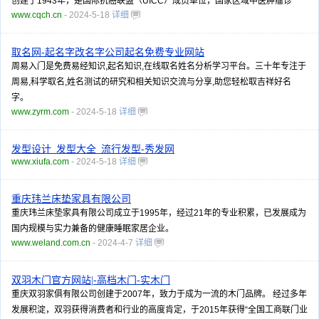
创建于1943年，是国际抗癌联盟（UICC）成员单位，国家区域中医肿瘤诊
www.cqch.cn
- 2024-5-18
详细
取名网-起名字改名字公司起名免费专业网站
周易入门是免费易经知识,起名知识,在线取名姓名分析学习平台。三十年专注于
周易,科学取名,姓名测试的研究和相关知识交流与分享,助您轻松取吉祥好名
字。
www.zyrm.com
- 2024-5-18
详细
发型设计_发型大全_流行发型-秀发网
www.xiufa.com
- 2024-5-18
详细
重庆玮兰床垫家具有限公司
重庆玮兰床垫家具有限公司成立于1995年，经过21年的专业积累，已发展成为
国内规模与实力兼备的健康睡眠家居企业。
www.weland.com.cn
- 2024-4-7
详细
双羽木门官方网站|-高档木门-实木门
重庆双羽家俱有限公司创建于2007年，致力于成为一流的木门品牌。 经过多年
发展积淀，双羽获得消费者和行业的高度肯定，于2015年获得“全国工商联门业