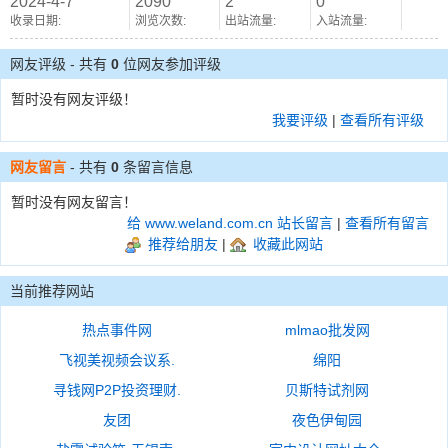
2024-4-7
2090
2
0
收录日期:
浏览次数:
出站流量:
入站流量:
网友评级 - 共有
0
位网友参加评级
暂时没有网友评级！
我要评级
|
查看所有评级
网友留言
- 共有
0
条留言信息
暂时没有网友留言！
给 www.weland.com.cn 站长留言
|
查看所有留言
推荐给朋友
|
收藏此网站
当前推荐网站
热点事件网
mlmao批发网
飞视美视频会议系.
绵阳
寻钱网P2P投资理财.
贝斯特试剂网
友团
夜色伊甸园