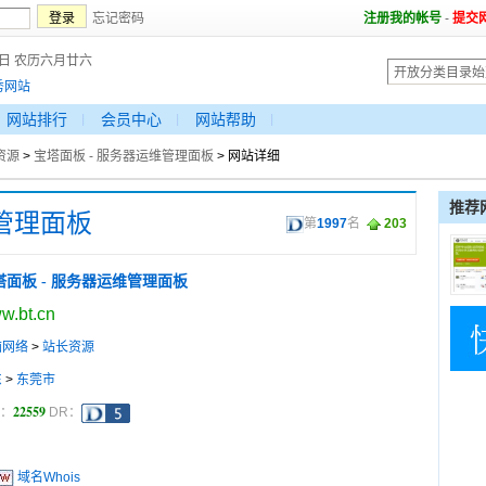
忘记密码
注册我的帐号
-
提交
8日 农历六月廿六
秀网站
网站排行
会员中心
网站帮助
资源
>
宝塔面板 - 服务器运维管理面板
> 网站详细
推荐
维管理面板
第
1997
名
203
塔面板 - 服务器运维管理面板
w.bt.cn
脑网络
>
站长资源
东
>
东莞市
22559
a：
DR：
域名Whois