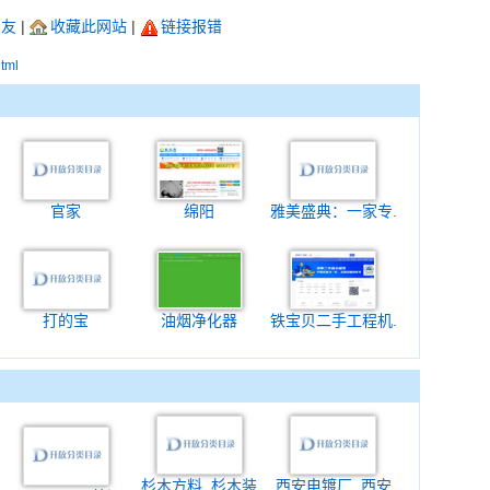
朋友
|
收藏此网站
|
链接报错
html
官家
绵阳
雅美盛典：一家专.
打的宝
油烟净化器
铁宝贝二手工程机.
杉木方料_杉木装
西安电镀厂_西安