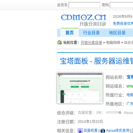
会员名
密码
2026年8月
免费收录优
首页
行业目录
地区目录
当前位置：
开放分类目录
>
电脑网络
>
站长
宝塔面板 - 服务器运
网站名称：
宝
ww
网站域名：
所属行业：
电
所属地区：
广
综合评级：
百度权重：
PR：
Alex
注册日期：
2014年1月22日
相关信息：
百度权重
|
Alexa排名查询
|