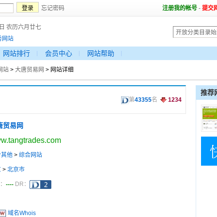
忘记密码
注册我的帐号
-
提交
9日 农历六月廿七
秀网站
网站排行
会员中心
网站帮助
网站
>
大唐贸易网
> 网站详细
推荐
第
43355
名
1234
唐贸易网
w.tangtrades.com
合其他
>
综合网站
京
>
北京市
----
a：
DR：
域名Whois