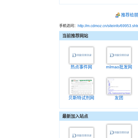
推荐给
手机访问：
http://m.cdmoz.cn/siteinfo/69953.sht
当前推荐网站
热点事件网
mlmao批发网
贝斯特试剂网
友团
最新加入站点