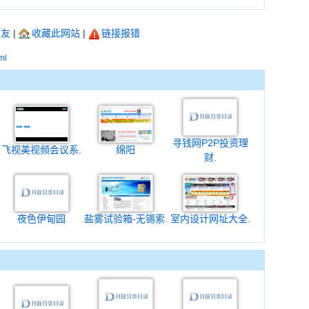
朋友
|
收藏此网站
|
链接报错
ml
寻钱网P2P投资理
飞视美视频会议系.
绵阳
财.
夜色伊甸园
盐雾试验箱-无锡索.
室内设计网址大全.