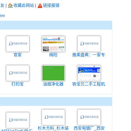
朋友
|
收藏此网站
|
链接报错
html
官家
绵阳
雅美盛典：一家专.
打的宝
油烟净化器
铁宝贝二手工程机.
杉木方料_杉木装
西安电镀厂_西安