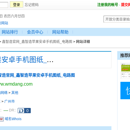
忘记密码
注册我的帐号
-
提交
6日 农历六月廿四
秀网站
网站排行
会员中心
网站帮助
>
鑫智造官网_鑫智造苹果安卓手机图纸_电路图
> 网站详细
推荐
鑫智造官网_鑫智造苹果安卓手机图纸_电路图
智造官网_鑫智造苹果安卓手机图纸_电路图
w.wmdang.com
脑网络
>
其他
东
>
广州市
----
a：
DR：
域名Whois