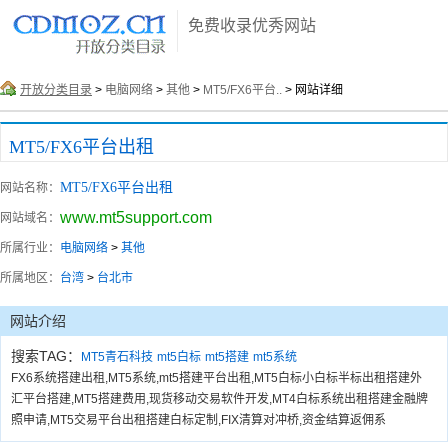
免费收录优秀网站
开放分类目录
>
电脑网络
>
其他
>
MT5/FX6平台..
> 网站详细
MT5/FX6平台出租
MT5/FX6平台出租
网站名称：
www.mt5support.com
网站域名：
所属行业：
电脑网络
>
其他
所属地区：
台湾
>
台北市
网站介绍
搜索TAG：
MT5青石科技
mt5白标
mt5搭建
mt5系统
FX6系统搭建出租,MT5系统,mt5搭建平台出租,MT5白标小白标半标出租搭建外
汇平台搭建,MT5搭建费用,现货移动交易软件开发,MT4白标系统出租搭建金融牌
照申请,MT5交易平台出租搭建白标定制,FIX清算对冲桥,资金结算返佣系