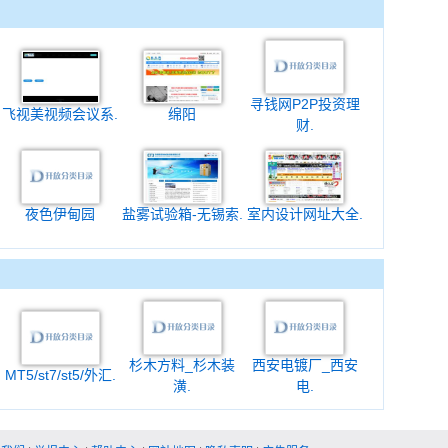
寻钱网P2P投资理
飞视美视频会议系.
绵阳
财.
夜色伊甸园
盐雾试验箱-无锡索.
室内设计网址大全.
杉木方料_杉木装
西安电镀厂_西安
MT5/st7/st5/外汇.
潢.
电.