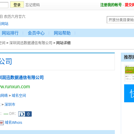
忘记密码
注册我的帐号
-
提交
8日 农历六月廿六
秀网站
网站排行
会员中心
网站帮助
空间
>
深圳润迅数据通信有限公司
> 网站详细
推荐
公司
圳润迅数据通信有限公司
w.runxun.com
脑网络
>
域名空间
东
>
深圳市
----
a：
DR：
域名Whois