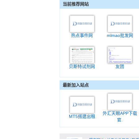
当前推荐网站
热点事件网
mlmao批发网
贝斯特试剂网
友团
最新加入站点
外汇天眼APP下载
MT5搭建出租
官.