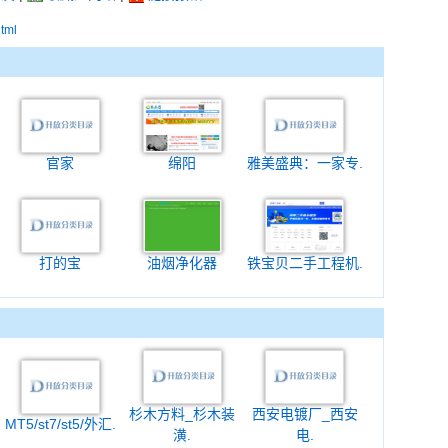
html
官家
绵阳
雅美盛典：一家专.
打的宝
油烟净化器
铁宝贝二手工程机.
杉木方料_杉木装
西安电镀厂_西安
MT5/st7/st5/外汇.
潢.
电.