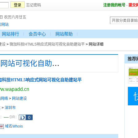
忘记密码
注册我的帐号
-
提交
7日 农历六月廿五
秀网站
网站排行
会员中心
网站帮助
建设
>
微加科技HTML5响应式网站可视化自助建站平
> 网站详细
推荐
微加科技HTML5响应式网站可视化自助建站平
加科技HTML5响应式网站可视化自助建站平
w.wapadd.cn
脑网络
>
网站建设
东
>
深圳市
----
a：
DR：
域名Whois