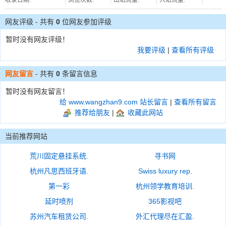
收录日期:
浏览次数:
出站流量:
入站流量:
网友评级 - 共有
0
位网友参加评级
暂时没有网友评级！
我要评级
|
查看所有评级
网友留言
- 共有
0
条留言信息
暂时没有网友留言！
给 www.wangzhan9.com 站长留言
|
查看所有留言
推荐给朋友
|
收藏此网站
当前推荐网站
荒川固定悬挂系统.
寻书网
杭州凡思西班牙语.
Swiss luxury rep.
第一彩
杭州领学教育培训.
延时喷剂
365影视吧
苏州汽车租赁公司.
外汇代理尽在汇盈.