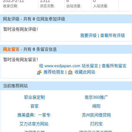
2023-2-11
1511
8
0
收录日期:
浏览次数:
出站流量:
入站流量:
网友评级 - 共有
0
位网友参加评级
暂时没有网友评级！
我要评级
|
查看所有评级
网友留言
- 共有
0
条留言信息
暂时没有网友留言！
给 www.esdjapan.com 站长留言
|
查看所有留言
推荐给朋友
|
收藏此网站
当前推荐网站
职业装定制
南京360推广
官家
绵阳
雅美盛典：一家专.
苏州民间借贷网
艾力达官方网站
打的宝