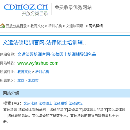
免费收录优秀网站
开放分类目录
>
教育文化
>
培训机构
>
文运法硕培..
> 网站详细
文运法硕培训官网-法律硕士培训辅导知名品
文运法硕培训官网-法律硕士培训辅导知名品
网站名称：
www.wyfashuo.com
网站域名：
所属行业：
教育文化
>
培训机构
所属地区：
北京
>
北京市
网站介绍
搜索TAG：
文运法硕
法律硕士
法硕联盟
法硕论坛
文运法硕-法律硕士知名品牌，法硕非法学|法硕法学|法律硕士非法学|文运法律硕
士|法硕联盟论坛。文运法硕的学员数千人，文运法硕的辅导书籍销量几十万
册。