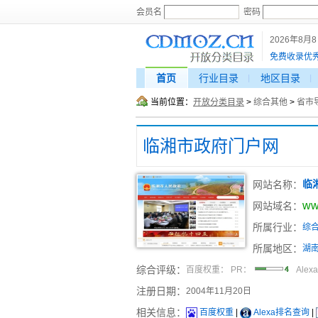
会员名
密码
2026年8月
免费收录优
首页
行业目录
地区目录
当前位置：
开放分类目录
>
综合其他
>
省市
临湘市政府门户网
网站名称：
临
ww
网站域名：
所属行业：
综
所属地区：
湖
综合评级：
百度权重：
PR：
Alex
注册日期：
2004年11月20日
相关信息：
百度权重
|
Alexa排名查询
|