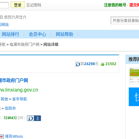
忘记密码
注册我的帐号
-
提交
8日 农历六月廿六
秀网站
网站排行
会员中心
网站帮助
导航
>
临湘市政府门户网
> 网站详细
推荐
第
24298
名
21502
湘市政府门户网
w.linxiang.gov.cn
合其他
>
省市导航
南
>
岳阳市
5240432
a：
DR：
域名Whois