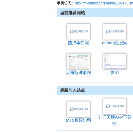
手机访问：
http://m.cdmoz.cn/siteinfo/130475.s
当前推荐网站
热点事件网
mlmao批发网
贝斯特试剂网
友团
最新加入站点
外汇天眼APP下载
MT5搭建出租
官.