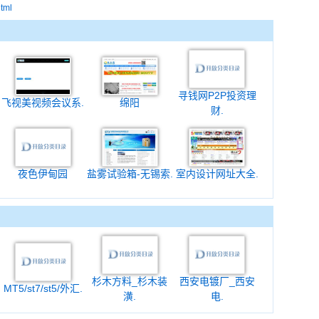
html
寻钱网P2P投资理
飞视美视频会议系.
绵阳
财.
夜色伊甸园
盐雾试验箱-无锡索.
室内设计网址大全.
杉木方料_杉木装
西安电镀厂_西安
MT5/st7/st5/外汇.
潢.
电.