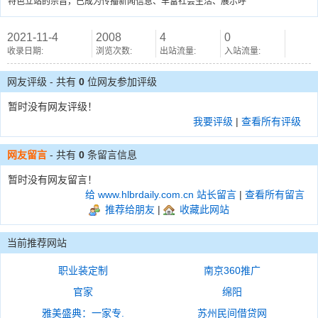
特色立站的宗旨，已成为传播新闻信息、丰富社会生活、展示呼
2021-11-4
2008
4
0
收录日期:
浏览次数:
出站流量:
入站流量:
网友评级 - 共有
0
位网友参加评级
暂时没有网友评级！
我要评级
|
查看所有评级
网友留言
- 共有
0
条留言信息
暂时没有网友留言！
给 www.hlbrdaily.com.cn 站长留言
|
查看所有留言
推荐给朋友
|
收藏此网站
当前推荐网站
职业装定制
南京360推广
官家
绵阳
雅美盛典：一家专.
苏州民间借贷网