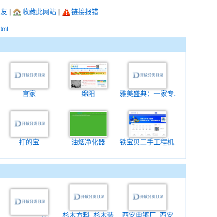
朋友
|
收藏此网站
|
链接报错
html
官家
绵阳
雅美盛典：一家专.
打的宝
油烟净化器
铁宝贝二手工程机.
杉木方料_杉木装
西安电镀厂_西安