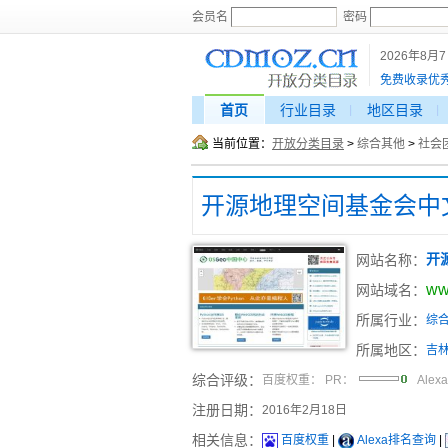
会员名
密码
2026年8月
免费收录优
首页
行业目录
地区目录
当前位置：
开放分类目录
>
综合其他
>
社会
网站名称：
开
ww
网站域名：
所属行业：
综
所属地区：
吉
综合评级：
百度权重：
PR：
Alex
注册日期：
2016年2月18日
相关信息：
百度权重
|
Alexa排名查询
|