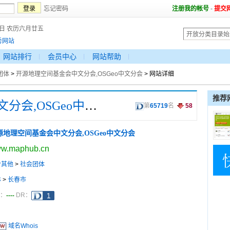
忘记密码
注册我的帐号
-
提交
7日 农历六月廿五
秀网站
网站排行
会员中心
网站帮助
团体
>
开源地理空间基金会中文分会,OSGeo中文分会
> 网站详细
推荐
开源地理空间基金会中文分会,OSGeo中文分会
第
65719
名
58
源地理空间基金会中文分会,OSGeo中文分会
w.maphub.cn
合其他
>
社会团体
林
>
长春市
----
a：
DR：
域名Whois