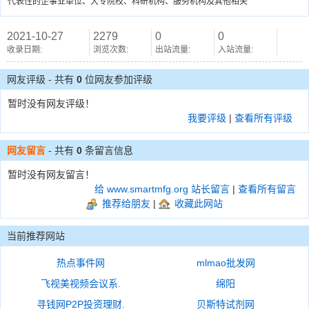
代表性的企事业单位、大专院校、科研机构、服务机构及其他相关
2021-10-27
2279
0
0
收录日期:
浏览次数:
出站流量:
入站流量:
网友评级 - 共有
0
位网友参加评级
暂时没有网友评级！
我要评级
|
查看所有评级
网友留言
- 共有
0
条留言信息
暂时没有网友留言！
给 www.smartmfg.org 站长留言
|
查看所有留言
推荐给朋友
|
收藏此网站
当前推荐网站
热点事件网
mlmao批发网
飞视美视频会议系.
绵阳
寻钱网P2P投资理财.
贝斯特试剂网