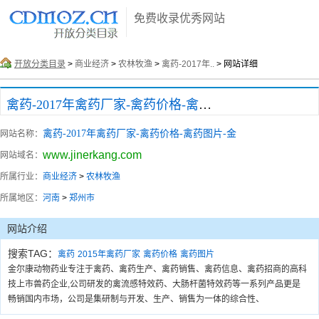
免费收录优秀网站
开放分类目录
>
商业经济
>
农林牧渔
>
禽药-2017年..
> 网站详细
禽药-2017年禽药厂家-禽药价格-禽药图片-金
禽药-2017年禽药厂家-禽药价格-禽药图片-金
网站名称：
www.jinerkang.com
网站域名：
所属行业：
商业经济
>
农林牧渔
所属地区：
河南
>
郑州市
网站介绍
搜索TAG：
禽药
2015年禽药厂家
禽药价格
禽药图片
金尔康动物药业专注于禽药、禽药生产、禽药销售、禽药信息、禽药招商的高科
技上市兽药企业,公司研发的禽流感特效药、大肠杆菌特效药等一系列产品更是
畅销国内市场，公司是集研制与开发、生产、销售为一体的综合性、