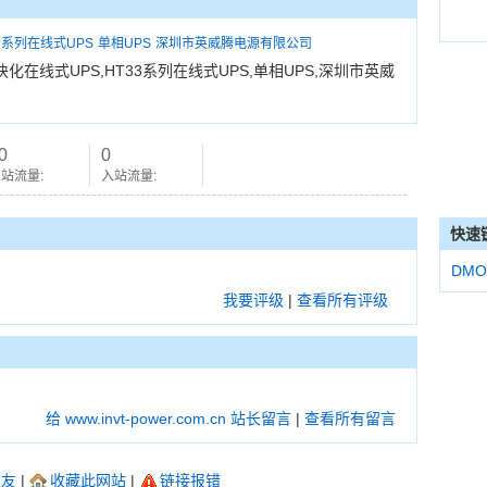
3系列在线式UPS
单相UPS
深圳市英威腾电源有限公司
在线式UPS,HT33系列在线式UPS,单相UPS,深圳市英威
0
0
站流量:
入站流量:
快速
DMO
我要评级
|
查看所有评级
给 www.invt-power.com.cn 站长留言
|
查看所有留言
朋友
|
收藏此网站
|
链接报错