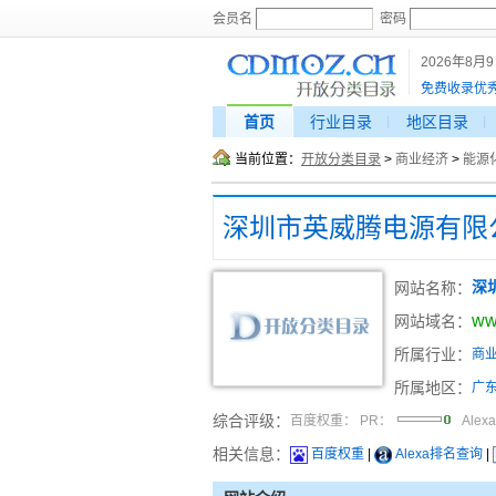
会员名
密码
2026年8月
免费收录优
首页
行业目录
地区目录
当前位置：
开放分类目录
>
商业经济
>
能源
深圳市英威腾电源有限
网站名称：
深
ww
网站域名：
所属行业：
商
所属地区：
广
综合评级：
百度权重：
PR：
Alex
相关信息：
百度权重
|
Alexa排名查询
|