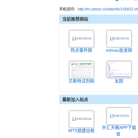
手机访问：
http://m.cdmoz.cn/siteinfo/135652.s
当前推荐网站
热点事件网
mlmao批发网
贝斯特试剂网
友团
最新加入站点
外汇天眼APP下载
MT5搭建出租
官.