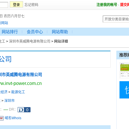
忘记密码
注册我的帐号
-
提交
9日 农历六月廿七
秀网站
网站排行
会员中心
网站帮助
化工
>
深圳市英威腾电源有限公司
> 网站详细
推荐
公司
圳市英威腾电源有限公司
w.invt-power.com.cn
业经济
>
能源化工
东
>
深圳市
----
a：
DR：
域名Whois