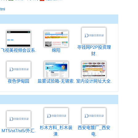
html
寻钱网P2P投资理
飞视美视频会议系.
绵阳
财.
夜色伊甸园
盐雾试验箱-无锡索.
室内设计网址大全.
杉木方料_杉木装
西安电镀厂_西安
MT5/st7/st5/外汇.
潢.
电.