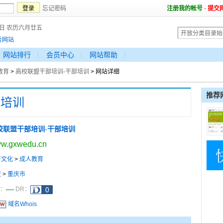
忘记密码
注册我的帐号
-
提交
7日 农历六月廿五
秀网站
网站排行
会员中心
网站帮助
教育
>
高校联盟干部培训-干部培训
> 网站详细
推荐
部培训
校联盟干部培训-干部培训
w.gxwedu.cn
育文化
>
成人教育
庆
>
重庆市
----
a：
DR：
域名Whois