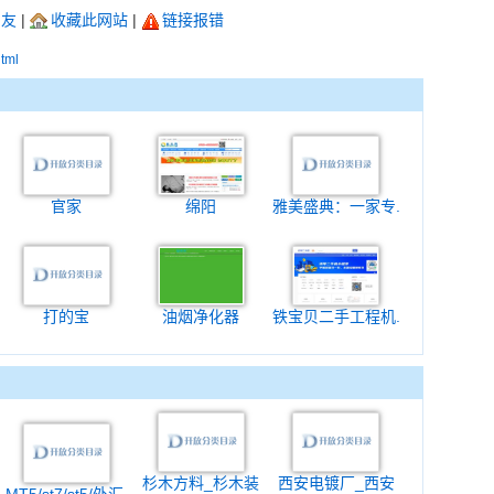
朋友
|
收藏此网站
|
链接报错
html
官家
绵阳
雅美盛典：一家专.
打的宝
油烟净化器
铁宝贝二手工程机.
杉木方料_杉木装
西安电镀厂_西安