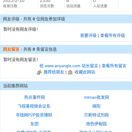
2023-2-10
2330
8
0
收录日期:
浏览次数:
出站流量:
入站流量:
网友评级 - 共有
0
位网友参加评级
暂时没有网友评级！
我要评级
|
查看所有评级
网友留言
- 共有
0
条留言信息
暂时没有网友留言！
给 www.anyangls.com 站长留言
|
查看所有留言
推荐给朋友
|
收藏此网站
当前推荐网站
热点事件网
mlmao批发网
飞视美视频会议系.
绵阳
寻钱网P2P投资理财.
贝斯特试剂网
友团
夜色伊甸园