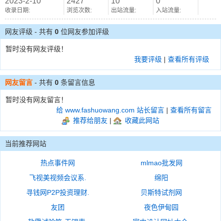
2023-2-10
2427
10
0
收录日期:
浏览次数:
出站流量:
入站流量:
网友评级 - 共有
0
位网友参加评级
暂时没有网友评级！
我要评级
|
查看所有评级
网友留言
- 共有
0
条留言信息
暂时没有网友留言！
给 www.fashuowang.com 站长留言
|
查看所有留言
推荐给朋友
|
收藏此网站
当前推荐网站
热点事件网
mlmao批发网
飞视美视频会议系.
绵阳
寻钱网P2P投资理财.
贝斯特试剂网
友团
夜色伊甸园