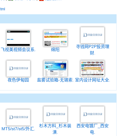
html
寻钱网P2P投资理
飞视美视频会议系.
绵阳
财.
夜色伊甸园
盐雾试验箱-无锡索.
室内设计网址大全.
杉木方料_杉木装
西安电镀厂_西安
MT5/st7/st5/外汇.
潢.
电.