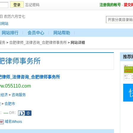
忘记密码
注册我的帐号
-
提交
9日 农历六月廿七
秀网站
网站排行
会员中心
网站帮助
服务
>
合肥律师_法律咨询_合肥律师事务所
> 网站详细
推荐
合肥律师事务所
肥律师_法律咨询_合肥律师事务所
w.055110.com
业经济
>
咨询服务
徽
>
合肥市
----
a：
DR：
域名Whois