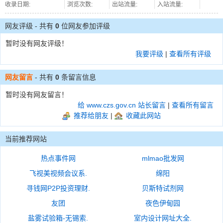
收录日期:
浏览次数:
出站流量:
入站流量:
网友评级 - 共有
0
位网友参加评级
暂时没有网友评级！
我要评级
|
查看所有评级
网友留言
- 共有
0
条留言信息
暂时没有网友留言！
给 www.czs.gov.cn 站长留言
|
查看所有留言
推荐给朋友
|
收藏此网站
当前推荐网站
热点事件网
mlmao批发网
飞视美视频会议系.
绵阳
寻钱网P2P投资理财.
贝斯特试剂网
友团
夜色伊甸园
盐雾试验箱-无锡索.
室内设计网址大全.