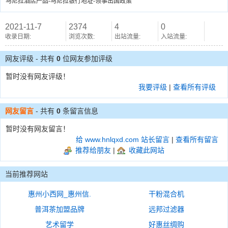
马尼拉酒店产品-马尼拉银行地址-领事出国政策
2021-11-7
2374
4
0
收录日期:
浏览次数:
出站流量:
入站流量:
网友评级 - 共有
0
位网友参加评级
暂时没有网友评级！
我要评级
|
查看所有评级
网友留言
- 共有
0
条留言信息
暂时没有网友留言！
给 www.hnlqxd.com 站长留言
|
查看所有留言
推荐给朋友
|
收藏此网站
当前推荐网站
惠州小西网_惠州信.
干粉混合机
普洱茶加盟品牌
远邦过滤器
艺术留学
好惠丝绸购