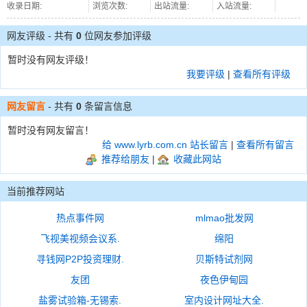
收录日期:
浏览次数:
出站流量:
入站流量:
网友评级 - 共有
0
位网友参加评级
暂时没有网友评级！
我要评级
|
查看所有评级
网友留言
- 共有
0
条留言信息
暂时没有网友留言！
给 www.lyrb.com.cn 站长留言
|
查看所有留言
推荐给朋友
|
收藏此网站
当前推荐网站
热点事件网
mlmao批发网
飞视美视频会议系.
绵阳
寻钱网P2P投资理财.
贝斯特试剂网
友团
夜色伊甸园
盐雾试验箱-无锡索.
室内设计网址大全.