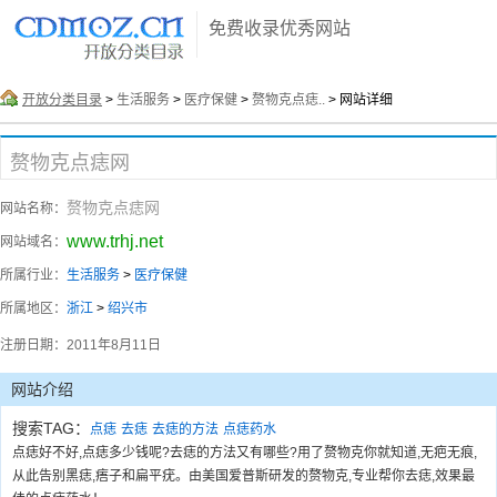
免费收录优秀网站
开放分类目录
>
生活服务
>
医疗保健
>
赘物克点痣..
> 网站详细
赘物克点痣网
赘物克点痣网
网站名称：
www.trhj.net
网站域名：
所属行业：
生活服务
>
医疗保健
所属地区：
浙江
>
绍兴市
注册日期：
2011年8月11日
网站介绍
搜索TAG：
点痣
去痣
去痣的方法
点痣药水
点痣好不好,点痣多少钱呢?去痣的方法又有哪些?用了赘物克你就知道,无疤无痕,
从此告别黑痣,痦子和扁平疣。由美国爱普斯研发的赘物克,专业帮你去痣,效果最