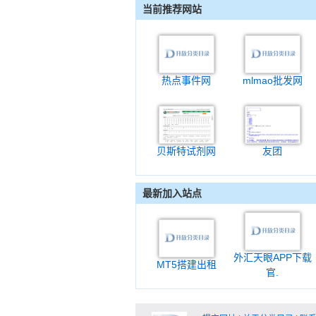
当前推荐网站
热点事件网
mlmao批发网
贝斯特试剂网
友团
最新加入站点
外汇天眼APP下载
MT5搭建出租
官.