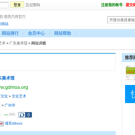
忘记密码
注册我的帐号
-
提交
8日 农历六月廿六
秀网站
网站排行
会员中心
网站帮助
艺术
>
广东美术馆
> 网站详细
推荐
东美术馆
w.gdmoa.org
育文化
>
文化艺术
东
>
广州市
----
a：
DR：
域名Whois