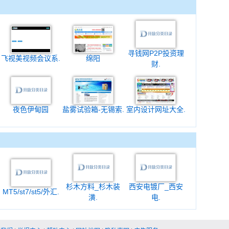
寻钱网P2P投资理
飞视美视频会议系.
绵阳
财.
夜色伊甸园
盐雾试验箱-无锡索.
室内设计网址大全.
杉木方料_杉木装
西安电镀厂_西安
MT5/st7/st5/外汇.
潢.
电.