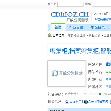
会员名
密码
2026年8月
免费收录优
首页
行业目录
地区目录
当前位置：
开放分类目录
>
商业经济
>
工业
密集柜,档案密集柜,智
网站名称：
密
ww
网站域名：
所属行业：
商
所属地区：
河
综合评级：
百度权重：
PR：
Alex
相关信息：
百度权重
|
Alexa排名查询
|