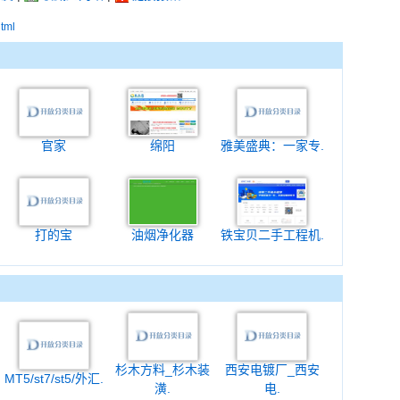
html
官家
绵阳
雅美盛典：一家专.
打的宝
油烟净化器
铁宝贝二手工程机.
杉木方料_杉木装
西安电镀厂_西安
MT5/st7/st5/外汇.
潢.
电.