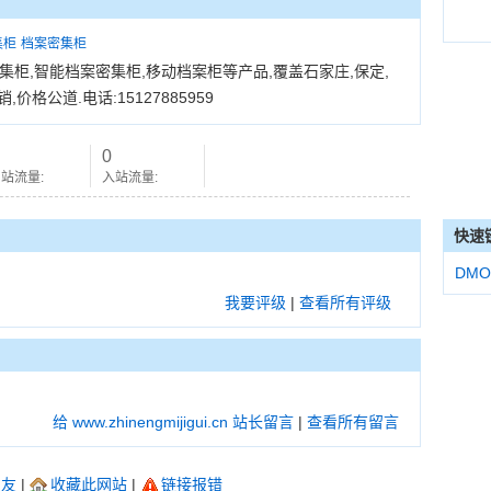
集柜
档案密集柜
柜,智能档案密集柜,移动档案柜等产品,覆盖石家庄,保定,
价格公道.电话:15127885959
0
站流量:
入站流量:
快速
DMO
我要评级
|
查看所有评级
给 www.zhinengmijigui.cn 站长留言
|
查看所有留言
朋友
|
收藏此网站
|
链接报错