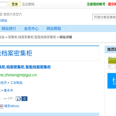
忘记密码
注册我的帐号
-
提交
8日 农历六月廿六
秀网站
网站排行
会员中心
网站帮助
制品
>
密集柜,档案密集柜,智能档案密集柜
> 网站详细
推荐
能档案密集柜
集柜,档案密集柜,智能档案密集柜
w.zhinengmijigui.cn
业经济
>
工业制品
北
>
衡水市
----
a：
DR：
域名Whois