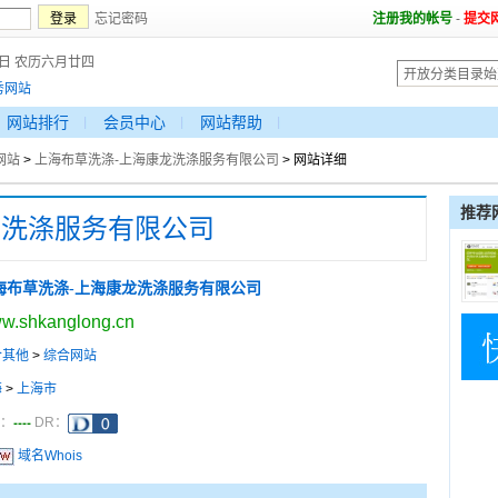
忘记密码
注册我的帐号
-
提交
6日 农历六月廿四
秀网站
网站排行
会员中心
网站帮助
网站
>
上海布草洗涤-上海康龙洗涤服务有限公司
> 网站详细
推荐
龙洗涤服务有限公司
海布草洗涤-上海康龙洗涤服务有限公司
w.shkanglong.cn
合其他
>
综合网站
海
>
上海市
----
a：
DR：
域名Whois