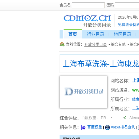
会员名
密码
2026年8月
免费收录优
首页
行业目录
地区目录
当前位置：
开放分类目录
>
综合其他
>
综合
上海布草洗涤-上海康
网站名称：
上
ww
网站域名：
所属行业：
综
所属地区：
上
综合评级：
百度权重：
PR：
Alex
相关信息：
百度权重
|
Alexa排名查询
|