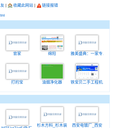
朋友
|
收藏此网站
|
链接报错
html
官家
绵阳
雅美盛典：一家专.
打的宝
油烟净化器
铁宝贝二手工程机.
杉木方料_杉木装
西安电镀厂_西安