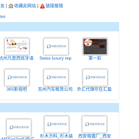
朋友
|
收藏此网站
|
链接报错
html
杭州凡思西班牙语.
Swiss luxury rep.
第一彩
365影视吧
苏州汽车租赁公司.
外汇代理尽在汇盈.
杉木方料_杉木装
西安电镀厂_西安