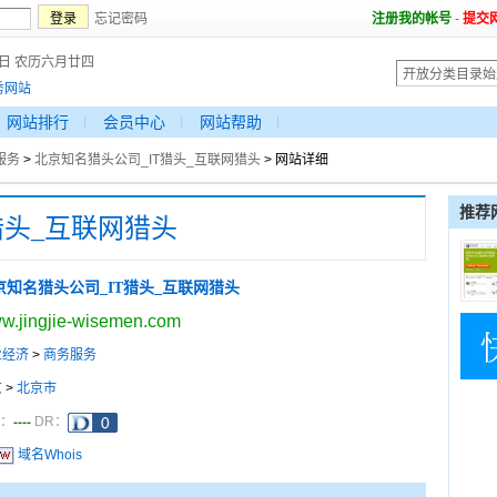
忘记密码
注册我的帐号
-
提交
6日 农历六月廿四
秀网站
网站排行
会员中心
网站帮助
服务
>
北京知名猎头公司_IT猎头_互联网猎头
> 网站详细
推荐
猎头_互联网猎头
京知名猎头公司_IT猎头_互联网猎头
w.jingjie-wisemen.com
业经济
>
商务服务
京
>
北京市
----
a：
DR：
域名Whois