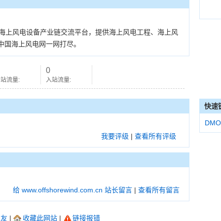
cn是中国海上风电设备产业链交流平台，提供海上风电工程、海上风
中国海上风电网一网打尽。
0
站流量:
入站流量:
快速
DMO
我要评级
|
查看所有评级
给 www.offshorewind.com.cn 站长留言
|
查看所有留言
朋友
|
收藏此网站
|
链接报错