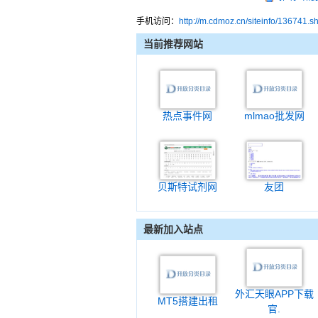
手机访问：
http://m.cdmoz.cn/siteinfo/136741.s
当前推荐网站
热点事件网
mlmao批发网
贝斯特试剂网
友团
最新加入站点
外汇天眼APP下载
MT5搭建出租
官.