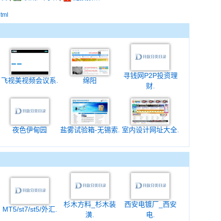
html
寻钱网P2P投资理
飞视美视频会议系.
绵阳
财.
夜色伊甸园
盐雾试验箱-无锡索.
室内设计网址大全.
杉木方料_杉木装
西安电镀厂_西安
MT5/st7/st5/外汇.
潢.
电.