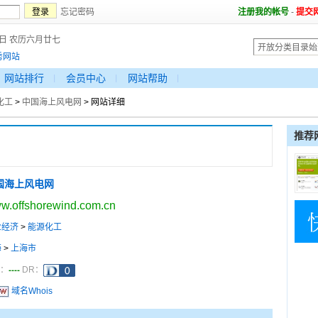
忘记密码
注册我的帐号
-
提交
9日 农历六月廿七
秀网站
网站排行
会员中心
网站帮助
化工
>
中国海上风电网
> 网站详细
推荐
国海上风电网
w.offshorewind.com.cn
业经济
>
能源化工
海
>
上海市
----
a：
DR：
域名Whois