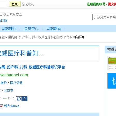
忘记密码
注册我的帐号
-
提交
7日 农历六月廿五
秀网站
网站排行
会员中心
网站帮助
保健
>
巢内网_妇产科_儿科_权威医疗科普知识平台
> 网站详细
推荐
巢内网_妇产科_儿科_权威医疗科普知识平台
内网_妇产科_儿科_权威医疗科普知识平台
w.chaonei.com
活服务
>
医疗保健
京
>
北京市
----
a：
DR：
域名Whois