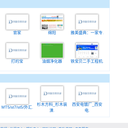
官家
绵阳
雅美盛典：一家专.
打的宝
油烟净化器
铁宝贝二手工程机.
杉木方料_杉木装
西安电镀厂_西安
MT5/st7/st5/外汇.
潢.
电.