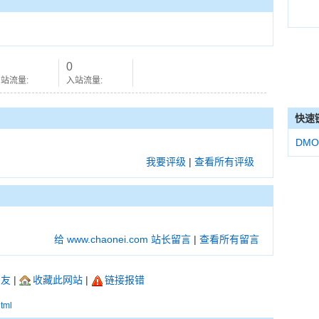
0
站流量:
入站流量:
快速
DMO
我要评级
|
查看所有评级
给 www.chaonei.com 站长留言
|
查看所有留言
朋友
|
收藏此网站
|
链接报错
html