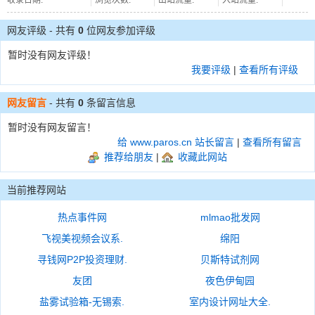
收录日期:
浏览次数:
出站流量:
入站流量:
网友评级 - 共有
0
位网友参加评级
暂时没有网友评级！
我要评级
|
查看所有评级
网友留言
- 共有
0
条留言信息
暂时没有网友留言！
给 www.paros.cn 站长留言
|
查看所有留言
推荐给朋友
|
收藏此网站
当前推荐网站
热点事件网
mlmao批发网
飞视美视频会议系.
绵阳
寻钱网P2P投资理财.
贝斯特试剂网
友团
夜色伊甸园
盐雾试验箱-无锡索.
室内设计网址大全.