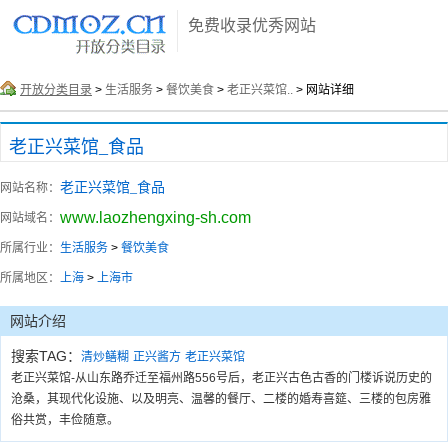
免费收录优秀网站
开放分类目录
>
生活服务
>
餐饮美食
>
老正兴菜馆..
> 网站详细
老正兴菜馆_食品
老正兴菜馆_食品
网站名称：
www.laozhengxing-sh.com
网站域名：
所属行业：
生活服务
>
餐饮美食
所属地区：
上海
>
上海市
网站介绍
搜索TAG：
清炒鳝糊
正兴酱方
老正兴菜馆
老正兴菜馆-从山东路乔迁至福州路556号后，老正兴古色古香的门楼诉说历史的
沧桑，其现代化设施、以及明亮、温馨的餐厅、二楼的婚寿喜筵、三楼的包房雅
俗共赏，丰俭随意。