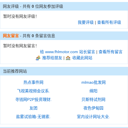
网友评级 - 共有
0
位网友参加评级
暂时没有网友评级！
我要评级
|
查看所有评级
网友留言
- 共有
0
条留言信息
暂时没有网友留言！
给 www.fhlmotor.com 站长留言
|
查看所有留言
推荐给朋友
|
收藏此网站
当前推荐网站
热点事件网
mlmao批发网
飞视美视频会议系.
绵阳
寻钱网P2P投资理财.
贝斯特试剂网
友团
夜色伊甸园
盐雾试验箱-无锡索.
室内设计网址大全.