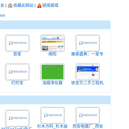
朋友
|
收藏此网站
|
链接报错
html
官家
绵阳
雅美盛典：一家专.
打的宝
油烟净化器
铁宝贝二手工程机.
杉木方料_杉木装
西安电镀厂_西安