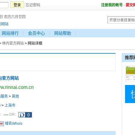
忘记密码
注册我的帐号
-
提交
6日 农历六月廿四
秀网站
网站排行
会员中心
网站帮助
>
林内官方网站
> 网站详细
推荐
内官方网站
w.rinnai.com.cn
活服务
>
其他
海
>
上海市
----
a：
DR：
域名Whois