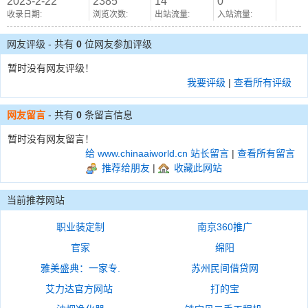
2023-2-22
2385
14
0
收录日期:
浏览次数:
出站流量:
入站流量:
网友评级 - 共有
0
位网友参加评级
暂时没有网友评级！
我要评级
|
查看所有评级
网友留言
- 共有
0
条留言信息
暂时没有网友留言！
给 www.chinaaiworld.cn 站长留言
|
查看所有留言
推荐给朋友
|
收藏此网站
当前推荐网站
职业装定制
南京360推广
官家
绵阳
雅美盛典：一家专.
苏州民间借贷网
艾力达官方网站
打的宝