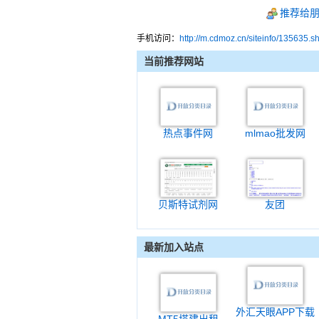
推荐给
手机访问：
http://m.cdmoz.cn/siteinfo/135635.s
当前推荐网站
热点事件网
mlmao批发网
贝斯特试剂网
友团
最新加入站点
外汇天眼APP下载