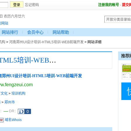
忘记密码
注册我的帐号
-
提交
8日 农历六月廿六
秀网站
网站排行
会员中心
网站帮助
机构
>
河南郑州UI设计培训-HTML5培训-WEB前端开发
> 网站详细
推荐
河南郑州UI设计培训-HTML5培训-WEB前端开发
南郑州UI设计培训-HTML5培训-WEB前端开发
w.fengzeui.com
育文化
>
培训机构
南
>
郑州市
----
a：
DR：
域名Whois