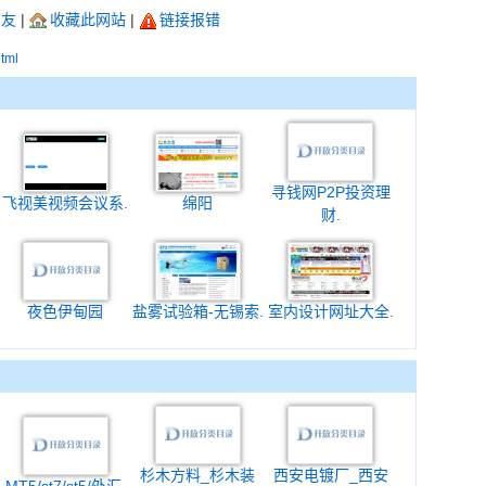
朋友
|
收藏此网站
|
链接报错
html
寻钱网P2P投资理
飞视美视频会议系.
绵阳
财.
夜色伊甸园
盐雾试验箱-无锡索.
室内设计网址大全.
杉木方料_杉木装
西安电镀厂_西安