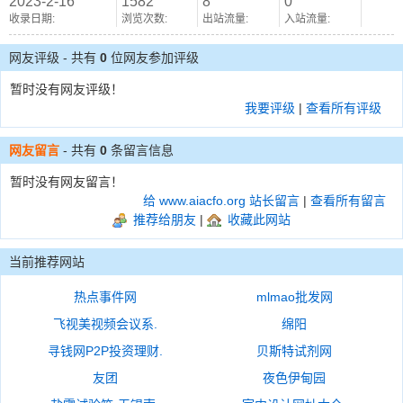
2023-2-16
1582
8
0
收录日期:
浏览次数:
出站流量:
入站流量:
网友评级 - 共有
0
位网友参加评级
暂时没有网友评级！
我要评级
|
查看所有评级
网友留言
- 共有
0
条留言信息
暂时没有网友留言！
给 www.aiacfo.org 站长留言
|
查看所有留言
推荐给朋友
|
收藏此网站
当前推荐网站
热点事件网
mlmao批发网
飞视美视频会议系.
绵阳
寻钱网P2P投资理财.
贝斯特试剂网
友团
夜色伊甸园