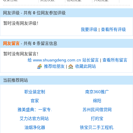
收录日期:
浏览次数:
出站流量:
入站流量:
网友评级 - 共有
0
位网友参加评级
暂时没有网友评级！
我要评级
|
查看所有评级
网友留言
- 共有
0
条留言信息
暂时没有网友留言！
给 www.shuangdeng.com.cn 站长留言
|
查看所有留言
推荐给朋友
|
收藏此网站
当前推荐网站
职业装定制
南京360推广
官家
绵阳
雅美盛典：一家专.
苏州民间借贷网
艾力达官方网站
打的宝
油烟净化器
铁宝贝二手工程机.