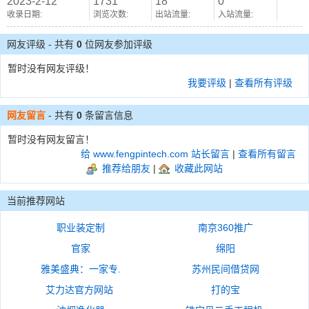
2023-2-12
1731
18
0
收录日期:
浏览次数:
出站流量:
入站流量:
网友评级 - 共有
0
位网友参加评级
暂时没有网友评级！
我要评级
|
查看所有评级
网友留言
- 共有
0
条留言信息
暂时没有网友留言！
给 www.fengpintech.com 站长留言
|
查看所有留言
推荐给朋友
|
收藏此网站
当前推荐网站
职业装定制
南京360推广
官家
绵阳
雅美盛典：一家专.
苏州民间借贷网
艾力达官方网站
打的宝