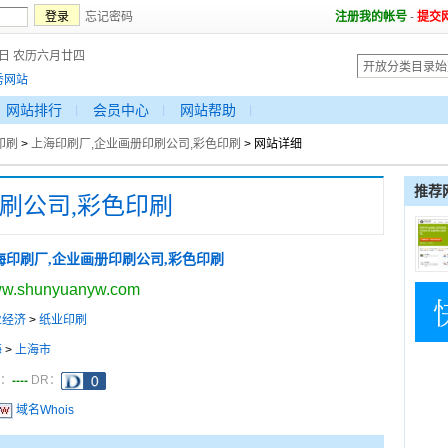
忘记密码
注册我的帐号
-
提交
6日 农历六月廿四
秀网站
网站排行
会员中心
网站帮助
印刷
>
上海印刷厂,企业画册印刷公司,彩色印刷
> 网站详细
推荐
刷公司,彩色印刷
海印刷厂,企业画册印刷公司,彩色印刷
w.shunyuanyw.com
业经济
>
纸业印刷
海
>
上海市
----
a：
DR：
域名Whois