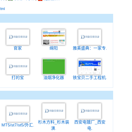
html
官家
绵阳
雅美盛典：一家专.
打的宝
油烟净化器
铁宝贝二手工程机.
杉木方料_杉木装
西安电镀厂_西安
MT5/st7/st5/外汇.
潢.
电.