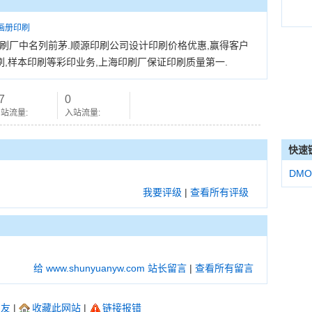
画册印刷
刷厂中名列前茅.顺源印刷公司设计印刷价格优惠,赢得客户
刷,样本印刷等彩印业务,上海印刷厂保证印刷质量第一.
7
0
站流量:
入站流量:
快速
DMO
我要评级
|
查看所有评级
给 www.shunyuanyw.com 站长留言
|
查看所有留言
朋友
|
收藏此网站
|
链接报错