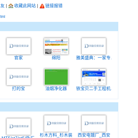
朋友
|
收藏此网站
|
链接报错
html
官家
绵阳
雅美盛典：一家专.
打的宝
油烟净化器
铁宝贝二手工程机.
杉木方料_杉木装
西安电镀厂_西安