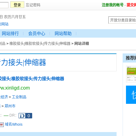
忘记密码
注册我的帐号
-
提交
7日 农历六月廿五
秀网站
网站排行
会员中心
网站帮助
制品
>
橡胶接头|橡胶软接头|传力接头|伸缩器
> 网站详细
推荐
传力接头|伸缩器
胶接头|橡胶软接头|传力接头|伸缩器
w.xinligd.com
业经济
>
工业制品
南
>
郑州市
----
a：
DR：
域名Whois