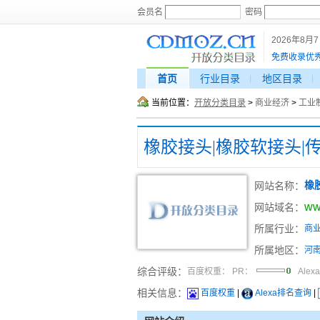
会员名
密码
2026年8月
免费收录优
首页
行业目录
地区目录
当前位置：
开放分类目录
>
商业经济
>
工业
橡胶接头|橡胶软接头|
网站名称：
橡
ww
网站域名：
所属行业：
商
所属地区：
河
综合评级：
百度权重：
PR：
Alex
相关信息：
百度权重
|
Alexa排名查询
|